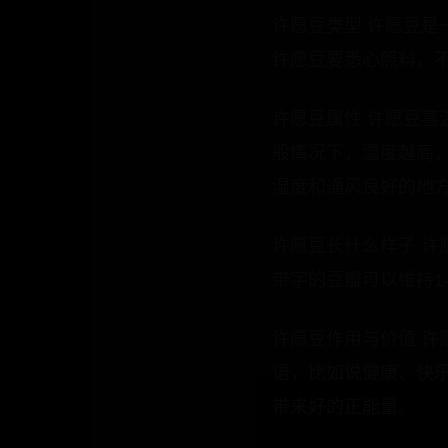
许愿豆类型 许愿豆
许愿豆要悉心照料，
许愿豆属性 许愿豆喜温
般情况下，温度越高
湿度和通风良好的地
许愿豆长什么样子 许
带字的豆瓣可以维持1
许愿豆作用与价值 
语，比如说健康、快
带来好的正能量。