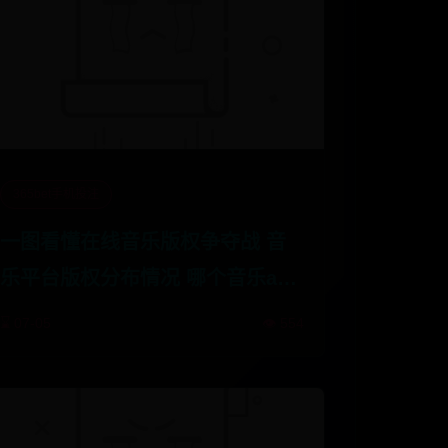
365bet手机投注
一图看懂在线音乐版权争夺战 音
乐平台版权分布情况 哪个音乐app
版权最多
⌛ 07-05
👁️ 554