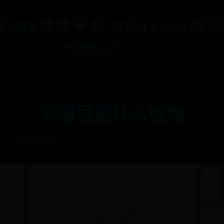
AT365登录平台-BEAT365
平台
beat365网页版登录官网
许愿豆是什么植物
beat365登录平台
⌛ 2025-07-15 06:32:50
👤 admin
👁️ 6731
🔥 23