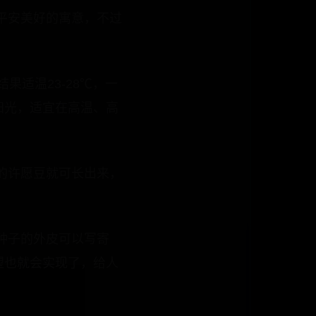
平安美好的寓意，不过
果适温23-28℃，一
阳光，适宜在高温、高
字的许愿豆就可长出来，
种子的外皮可以写寄
望也就会实现了，给人