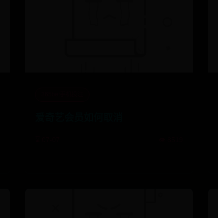
365bet手机投注
爱奇艺会员如何取消
⌛ 07-07
👁️ 8519