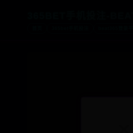
365BET手机投注-BE
首页
365bet手机投注
beat365登录