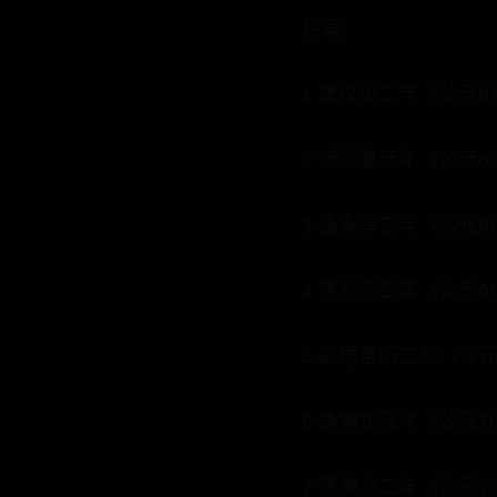
目录
1 唐仪凤二年（公元67
2 唐永隆元年（公元68
3 唐永淳二年（公元68
4 唐光宅二年（公元68
5 武周圣历二年（公元6
6 唐神龙元年（公元70
7 唐神龙二年（公元70