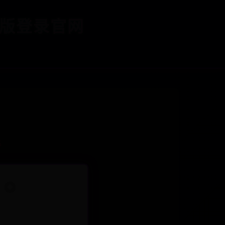
网页版登录官网
5