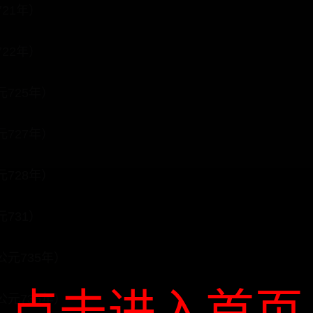
721年）
722年）
元725年）
元727年）
元728年）
元731）
公元735年）
公元736年）