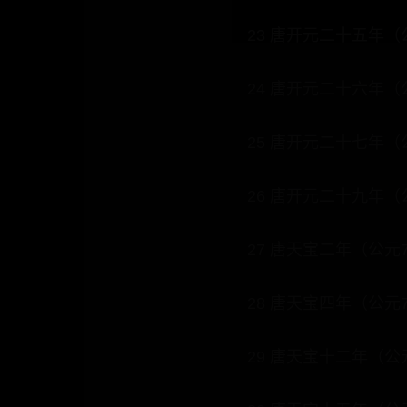
23 唐开元二十五年（
24 唐开元二十六年（
25 唐开元二十七年（
26 唐开元二十九年（
27 唐天宝二年（公元
28 唐天宝四年（公元
29 唐天宝十二年（公