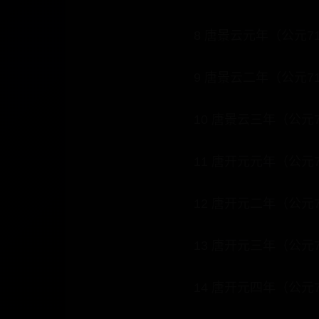
8 唐景云元年（公元7
9 唐景云二年（公元7
10 唐景云三年（公元
11 唐开元元年（公元
12 唐开元二年（公元
13 唐开元三年（公元
14 唐开元四年（公元