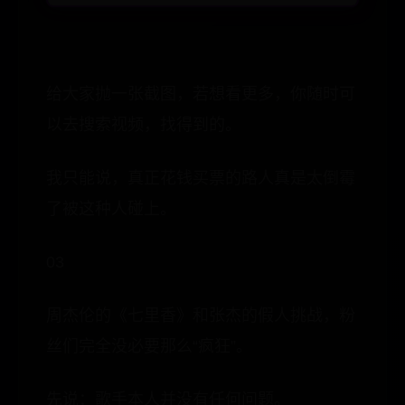
给大家抛一张截图，若想看更多，你随时可
以去搜索视频，找得到的。
我只能说，真正花钱买票的路人真是太倒霉
了被这种人碰上。
03
周杰伦的《七里香》和张杰的假人挑战，粉
丝们完全没必要那么“疯狂”。
先说：歌手本人并没有任何问题。