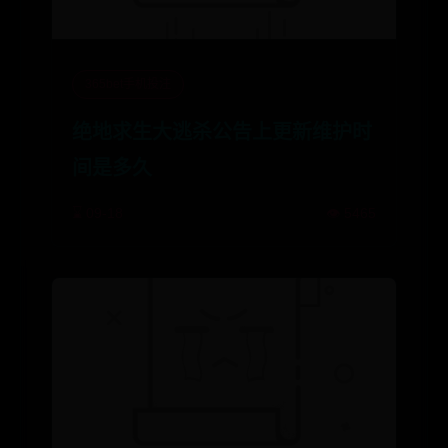
365bet手机投注
绝地求生大逃杀公告上更新维护时
间是多久
⌛ 09-18
👁️ 5465