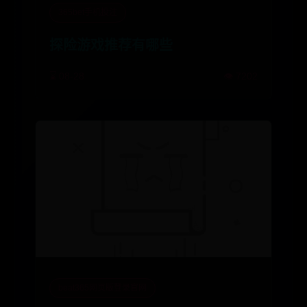
365bet手机投注
探险游戏推荐有哪些
⌛ 08-28
👁️ 7202
beat365网页版登录官网