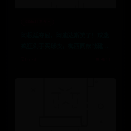
365bet手机投注
阿根廷夺冠，阿迪达斯笑了！球迷
疯狂剁手买球衣，梅西同款战靴炒
至万元
⌛ 06-28
👁️ 9848