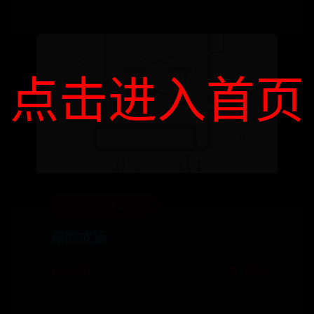
点击进入首页
beat365网页版登录官网
箱的成语
⌛ 06-29
👁️ 3586