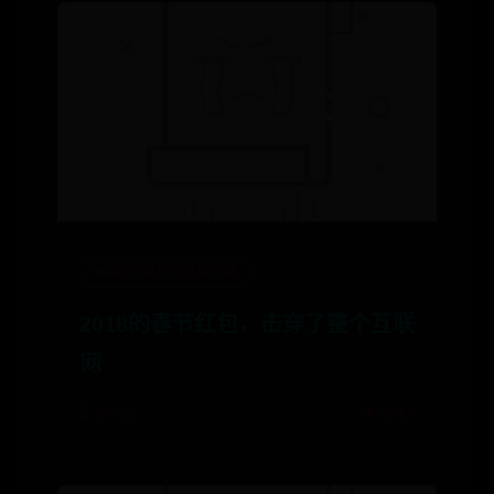
beat365网页版登录官网
2018的春节红包，击穿了整个互联
网
⌛ 07-03
👁️ 3012