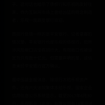
子。这句话也暗示了债权行和乐视的友好往
来，作为互联网市场上曾经凶猛的概念制造
者，乐视一度颇受银行欢迎。
跟招行处境一样的是平安银行，记者掌握的
情况是，平安银行也是乐视的债权行，但所
涉风险敞口远没有招行大，有限敞口也被设
定为只有数十亿元。但需要声明的是，该信
息未经平安银行官方确认。
据中国基金报消息，除招行冻结乐视资产
外，还有六大法院集体冻结乐视。国家企业
信用信息公示系统显示，截至2017年6月30
日，乐视影业（北京）有限公司有14笔司法