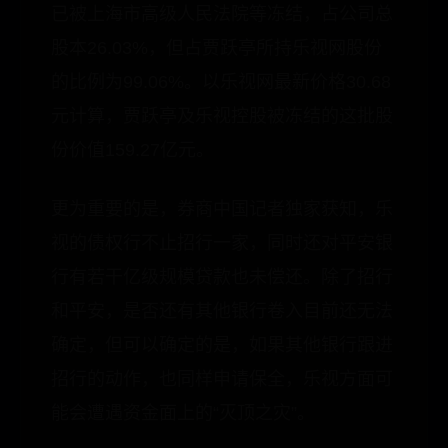
已被上海市高级人民法院等冻结，占公司总
股本26.03%，但占贾跃亭所持乐视网股份
的比例为99.06%。以乐视网最新价格30.68
元计算，贾跃亭及乐视控股被冻结的这批股
份价值159.27亿元。
更为重要的是，券商中国记者独家获知，乐
视的债权行不止招行一家，同时还对平安银
行有若干亿级规模贷款也未偿还。除了招行
和平安，是否还有其他银行卷入目前还无法
确定，但可以确定的是，如果其他银行跟进
招行的动作，也同样申请保全，乐视方面可
能会遭遇资金面上的“灭顶之灾”。