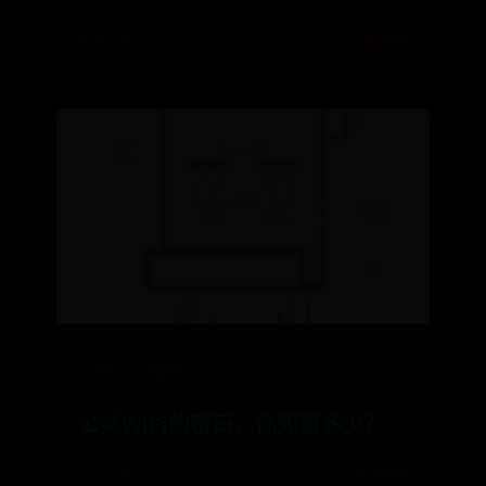
⌛ 06-30
👁️ 646
365bet手机投注
公共WiFi的密码，你知道多少？
⌛ 07-06
👁️ 5448