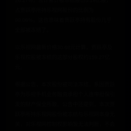
26.27%，合计累计被冻结股份5.19亿股，
占贾跃亭所持乐视网股份的比例为
99.06%，这也意味着贾跃亭持有股份几乎
全部被冻结了。
以乐视网最新价格30.68元计算，贾跃亭及
乐视控股被冻结的这部分股权约159.27亿
元。
根据公告，本次股份被司法冻结，系因贾跃
亭为乐视手机业务融资承担个人连带担保引
发的财产保全所致。公告中还提到，本次贾
跃亭所持乐视网股份被冻结与乐视网本身无
关，对乐视网控制权影响暂无法判断，不会