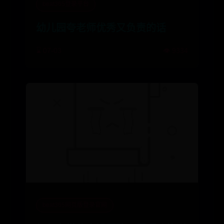
beat365登录平台
幼儿园夸老师优秀又负责的话
⌛ 07-03
👁️ 9334
beat365网页版登录官网