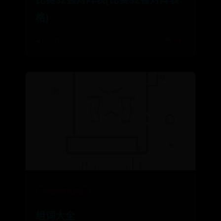
比赛32强对阵表(比赛32强对阵表
格)
⌛ 07-01
👁️ 412
365bet手机投注
组词大全