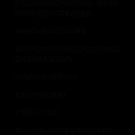
影响公司正常的生产经营与管理，也不会导
致公司股权分布不具备上市条件。
其他金融机构是否跟进是重点
招行对申请冻结乐视12亿资产的回应其实已
经透露很多关键信息点：
1.所涉贷款已实质性欠息；
2.银行多次催收未果；
3.不排除友好协商。
最后一句话，其实还是高度顾及了乐视面