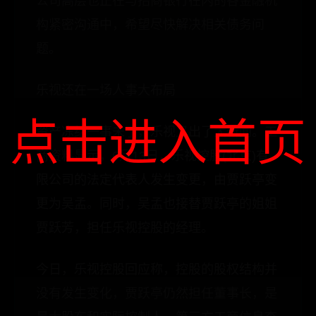
公司高层也正在与招商银行在内的各金融机
构紧密沟通中，希望尽快解决相关债务问
题。
乐视还在一场人事大布局
点击进入首页
资产冻结一事未了，乐视又出了大新闻。工
商资料显示，6月13日，乐视控股(北京)有
限公司的法定代表人发生变更，由贾跃亭变
更为吴孟。同时，吴孟也接替贾跃亭的姐姐
贾跃芳，担任乐视控股的经理。
今日，乐视控股回应称，控股的股权结构并
没有发生变化，贾跃亭仍然担任董事长，是