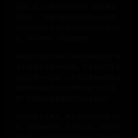
此外，除了从银行获得的贷款（信用/股权
质押等），记者可查询的其他待偿信息是：
以乐视网为发行人的两只公司债共达19.3亿
元，将于明年8、9月相继到期。
昨天招行因催收不成只好向法院申请资产保
全的事情闹得沸沸扬扬后，今天市场几乎都
在关注同一个问题——乐视对金融机构的全
部债务到底有多大？流动性吃紧下怎么还
款？乐视的全部金融缺口到底有多大？
乐视控股今天表示，绝不会欠任何债权人的
钱，包括金融机构，包括供应链，只要给乐