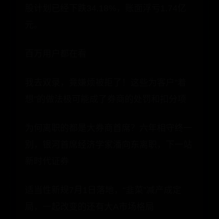
股计划已经下跌34.18%，账面浮亏1.74亿
元。
百万用户都在看
我去双录，竟嫌烦被拒了！这些为客户"着
想"的做法极可能成了券商的处罚和扣分项
为何离职的都是大券商首席？六年相守终一
别，银河首席经济学家潘向东离职，下一站
新时代证券
适当性新规7月1日落地，“韭菜”减产成定
局，一起改变的还有大A市场格局