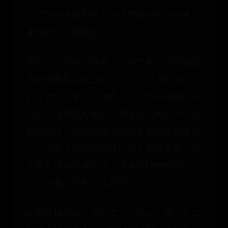
一位招行内部知情人士在雪球专栏上阐述了
事件的几个关键点：
招行对乐视的贷款里，只有欠息的乐风移动
贷款是有风险敞口的（贷了27亿港币收回了
14亿港元，剩13亿港币）；另外一单是内保
外贷，没有风险敞口。而有风险敞口的乐风
移动贷款，招行追加了贾跃亭夫妇作为担保
人，实际上已经在风险控制上有所考虑。无
论是在贷前担保设计、贷中风险控制环节，
招行的做法没有太大疏忽。
如果这样的私人表态成立，那么，或许可以