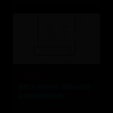
365bet手机投注
美图T8s值得买吗？美图T8s优缺
点全面深度评测图解
⌛ 07-09
👁️ 6316