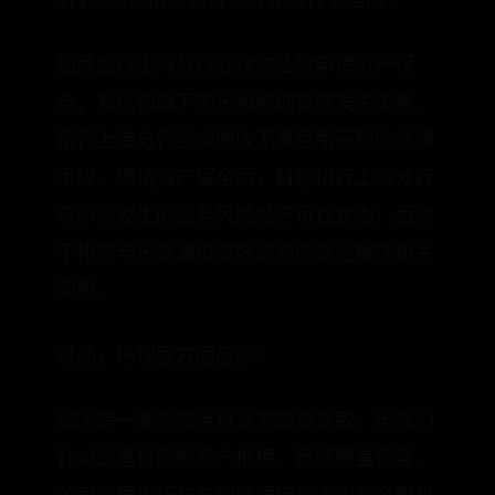
3日晚间，招商银行也对此进行了回应：
招商银行上海分行此次向法院申请资产保
全，系乐视旗下的乐风移动贷款发生欠息、
招行上海分行多次催收无果后所采取的法律
手段。申请资产保全后，目前招行上海分行
与乐视发生的业务风险处于可控状态，后续
不排除与乐视通过友好协商的途径解决相关
问题。
对此，乐视官方回应称：
起因是一笔乐视手机业务融资贷款。但我们
针对此笔贷款的资产抵押，足够覆盖债务。