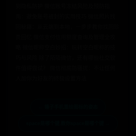
到隐私防护 微信账号冻结风险及预防指
南：避免账号被封的实用技巧 微信照片找
回秘籍：从云端到本地，一步步教你找回珍
贵回忆 微信支付信用额度查询及管理全攻
略 微信昵称空白妙招：玩转空白昵称的技
巧与风险 除了陌陌微信，还有哪些社交软
件值得尝试？ 微信彻底防骚扰：不让任何
人加你为好友的终极设置方法
← 锤子手机重绘图标的姿态
space是哪个键,教你space是哪个键 →