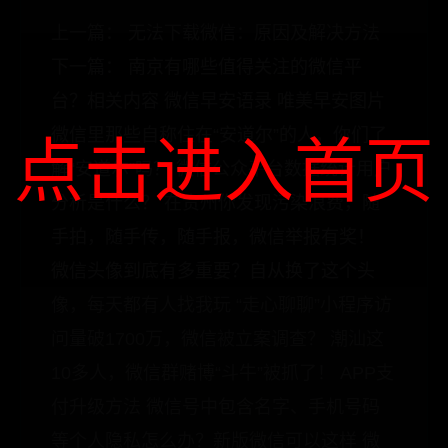
上一篇： 无法下载微信：原因及解决方法
下一篇： 南京有哪些值得关注的微信平
台？相关内容 微信早安语录 唯美早安图片
微信里那些自称住在“安道尔”的人，你们了
点击进入首页
解“安道尔”吗？ 微信公众平台数据统计用户
分析是什么？ 在贵州你发现污染浪费，随
手拍，随手传，随手报，微信举报有奖！
微信头像到底有多重要？自从换了这个头
像，每天都有人找我玩 “走心聊聊”小程序访
问量破1700万，微信被立案调查？ 潮汕这
10多人，微信群赌博“斗牛”被抓了！ APP支
付升级方法 微信号中包含名字、手机号码
等个人隐私怎么办？新版微信可以这样 微