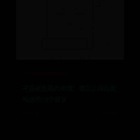
beat365网页版登录官网
不能被发现的吻痕：情侣之间隐藏
吻痕的15个秘诀
⌛ 06-29
👁️ 2323