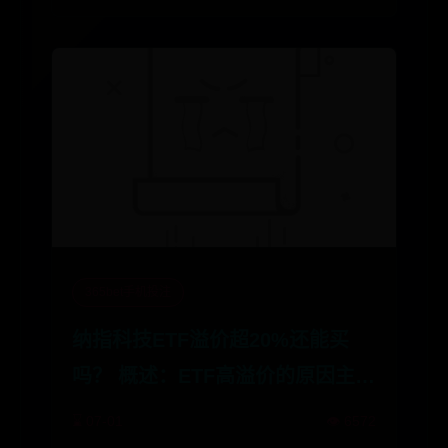
365bet手机投注
纳指科技ETF溢价超20%还能买
吗？ 概述：ETF高溢价的原因主要
是跟踪标的过去一段时间涨幅突出
⌛ 07-01
👁️ 6572