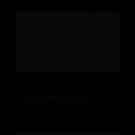
且标的具有稀缺性，而场内申购套
利又被限制。当ETF溢价很高的
时...
beat365网页版登录官网
最香最简单的炖排骨方法
⌛ 06-30
👁️ 5113